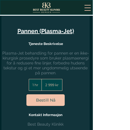
Pannen (Plasma-Jet)
Tjeneste Beskrivelse
Plasma-Jet behandling for pannen er en ikke-
kirurgisk prosedyre som bruker plasmaenergi
for å redusere fine linjer, forbedre hudens
tekstur og gi et mer ungdommelig utseende
på pannen.
2 999
norske
1 hr
1
2 999 kr
kroner
h
Bestill Nå
Kontakt Informasjon
Best Beauty Klinikk