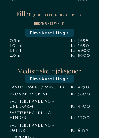
Filler
(TEAR TROUGH, NESEKORREKSJON,
BEKYMRINGSRYNKE)
Timebestilling
0,5 ml
Kr 3699
1,0 ml
Kr 5690
1,5 ml
Kr 6900
2,0 ml
Kr 8600
Medisinske injeksjoner
Timebestilling
TANNPRESSING / MASSETER
Kr 4290
KRONISK MIGRENE
Kr 5600
SVETTEBEHANDLING -
UNDERARM
Kr 4300
SVETTEBEHANDLING -
HENDER
Kr 5200
SVETTEBEHANDLING -
FØTTER
Kr 6499
TRAPEZIUS -