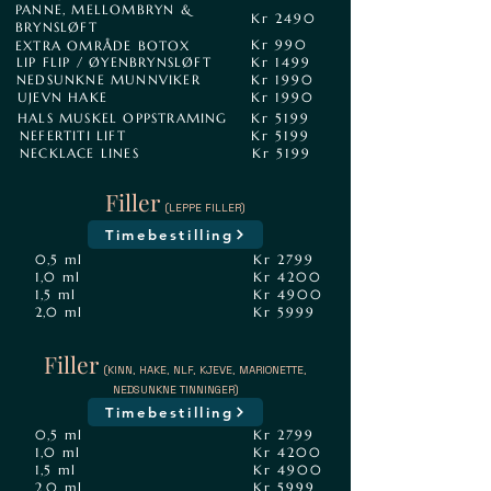
PANNE, MELLOMBRYN &
Kr 2490
BRYNSLØFT
Kr 990
EXTRA OMRÅDE BOTOX
LIP FLIP / ØYENBRYNSLØFT
Kr 1499
NEDSUNKNE MUNNVIKER
Kr 1990
UJEVN HAKE
Kr 1990
HALS MUSKEL OPPSTRAMING
Kr 5199
NEFERTITI LIFT
Kr 5199
NECKLACE LINES
Kr 5199
Filler
(LEPPE FILLER)
Timebestilling
0,5 ml
Kr 2799
1,0 ml
Kr 4200
1,5 ml
Kr 4900
2,0 ml
Kr 5999
Filler
(KINN, HAKE, NLF, KJEVE, MARIONETTE,
NEDSUNKNE TINNINGER)
Timebestilling
0,5 ml
Kr 2799
1,0 ml
Kr 4200
1,5 ml
Kr 4900
2,0 ml
Kr 5999