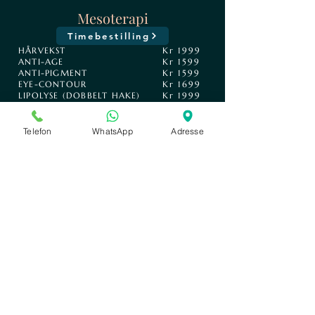
Mesoterapi
Timebestilling
HÅRVEKST
Kr 1999
ANTI-AGE
Kr 1599
ANTI-PIGMENT
Kr 1599
EYE-CONTOUR
Kr 1699
LIPOLYSE (DOBBELT HAKE)
Kr 1999
Mikroneedling
Telefon
WhatsApp
Adresse
Timebestilling
ANSIKT
Kr 2399
HALS
Kr 1999
ANSIKT & HALS
Kr 3999
Meso-Needling
Timebestilling
ANSIKT
Kr 2999
HALS
Kr 3999
ANSIKT & HALS
Kr 4999
FILLER FJERNING