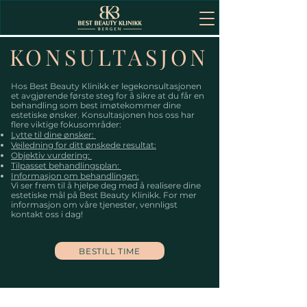
KONSULTASJON
Hos Best Beauty Klinikk er legekonsultasjonen
et avgjørende første steg for å sikre at du får en
behandling som best imøtekommer dine
estetiske ønsker. Konsultasjonen hos oss har
flere viktige fokusområder:
Lytte til dine ønsker:
Veiledning for ditt ønskede resultat:
Objektiv vurdering:
Tilpasset behandlingsplan:
Informasjon om behandlingen:
Vi ser frem til å hjelpe deg med å realisere dine
estetiske mål på Best Beauty Klinikk. For mer
informasjon om våre tjenester, vennligst
kontakt oss i dag!
BESTILL TIME