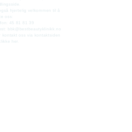
lingsside.
også hjertelig velkommen til å
te oss:
efon: 45 81 81 39
ost: bbk@bestbeautyklinikk.no
r kontakt oss via kontaktsiden
likke her.