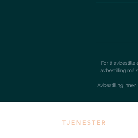
For å avbestille 
avbestilling må s
Avbestilling inne
TJENESTER
​Estetisk legekonsultasjon
Rynkebehandlinger