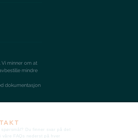
n. Vi minner om at
 avbestille mindre
 med dokumentasjon
TAKT
 spørsmål? Du finner svar på det
i våre FAQs nederst på hver