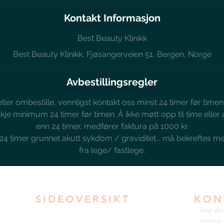
Kontakt Informasjon
Best Beauty Klinikk
Best Beauty Klinikk, Fjøsangerveien 51, Bergen, Norge
Avbestillingsregler
eller ombestille, vennligst kontakt oss minst 24 timer før time
kje minimum 24 timer før timen. Å ikke møtt opp til time eller
enn 24 timer, medfører faktura på 1000 kr.
n 24 timer grunnet akutt sykdom / graviditet... må bekreftes
fra lege/ fastlege.
SIDEOVERSIKT
KON
Hovedside
Har du
Legekonsultasjon
meste 