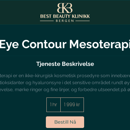
Eye Contour Mesoterap
Tjeneste Beskrivelse
api er en ikke-kirurgisk kosmetisk prosedyre som innebære
ntioksidanter og hyaluronsyre i det sensitive området rundt øy
velse, mørke ringer og fine linjer, og forbedre utseendet på
1 999
norske
1 hr
1
1 999 kr
kroner
h
Bestill Nå