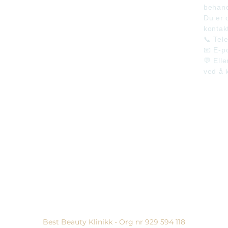
er
Behandlinger
behand
Prisliste
Du er 
Om oss
kontak
Kontakt
📞 Tel
Timebestilling
📧 E-p
💬 Elle
ved å k
Best Beauty Klinikk - Org nr 929 594 118