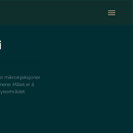
i
r mikroinjeksjoner
nene. Målet er å
 øyeområdet.