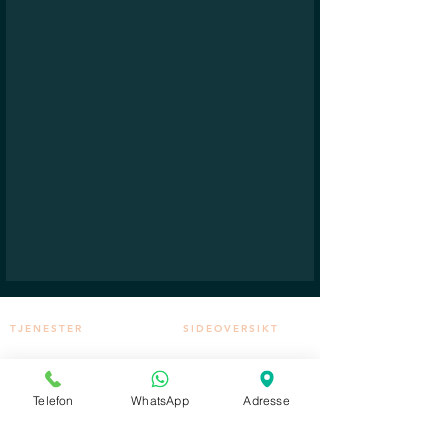
TJENESTER
SIDEOVERSIKT
​Estetisk legekonsultasjon
Hovedside
Rynkebehandlinger
Legekonsultasjon
Medisinske injeksjonsbehandlinger
Behandlinger
Filler
Prisliste
VIP pakker
Om oss
Telefon
WhatsApp
Adresse
Hudbehandlinger
Kontakt
Mesoterapi behandlinger
Timebestilling
Microneedling
Mesoneedling