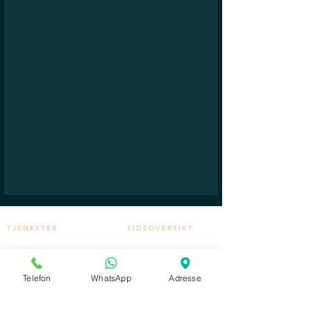
TJENESTER
SIDEOVERSIKT
​Estetisk legekonsultasjon
Hovedside
Rynkebehandlinger
Legekonsultasjon
Medisinske injeksjonsbehandlinger
Behandlinger
Filler
Prisliste
VIP pakker
Om oss
Telefon
WhatsApp
Adresse
Hudbehandlinger
Kontakt
Mesoterapi behandlinger
Timebestilling
Microneedling
Mesoneedling