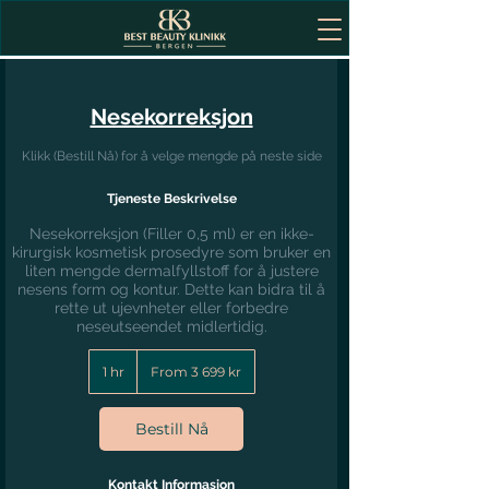
Nesekorreksjon
Klikk (Bestill Nå) for å velge mengde på neste side
Tjeneste Beskrivelse
Nesekorreksjon (Filler 0,5 ml) er en ikke-
kirurgisk kosmetisk prosedyre som bruker en
liten mengde dermalfyllstoff for å justere
nesens form og kontur. Dette kan bidra til å
rette ut ujevnheter eller forbedre
neseutseendet midlertidig.
From
3 699
1 hr
1
From 3 699 kr
norske
h
kroner
Bestill Nå
Kontakt Informasjon